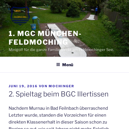
Zum
Inhalt
springen
1. MGC MÜNCHEN-
FELDMOCHING
Minigolf für die ganze Familie direkt am Feldmochinger See.
Menü
VERÖFFENTLICHT
JUNI 19, 2016
VON
MOCHINGER
AM
2. Spieltag beim BGC Illertissen
Nachdem Murnau in Bad Feilnbach überraschend
Letzter wurde, standen die Vorzeichen für einen
direkten Klassenerhalt in dieser Saison schon zu