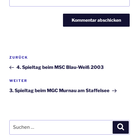
Beitragsnavigation
Vorheriger
ZURÜCK
Beitrag
4. Spieltag beim MSC Blau-Weiß 2003
Nächster
WEITER
Beitrag
3. Spieltag beim MGC Murnau am Staffelsee
Suchen
Suche
nach: