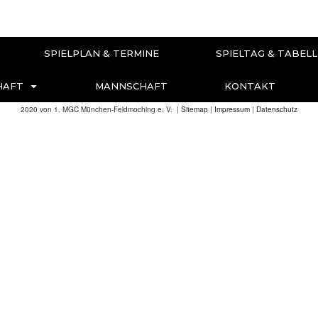
SPIELPLAN & TERMINE
SPIELTAG & TABELL
HAFT
MANNSCHAFT
KONTAKT
2020 von 1. MGC München-Feldmoching e. V. |
Sitemap
|
Impressum
|
Datenschutz