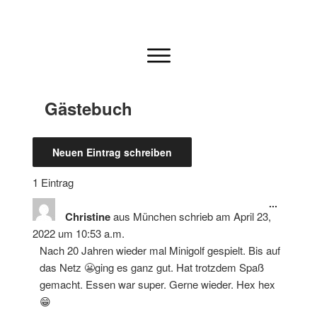
Gästebuch
1 Eintrag
Diese
...
Metabo
Christine
aus
München
schrieb am
April 23,
ein-/au
2022
um
10:53 a.m.
Nach 20 Jahren wieder mal Minigolf gespielt. Bis auf
das Netz 😬ging es ganz gut. Hat trotzdem Spaß
gemacht. Essen war super. Gerne wieder. Hex hex
😁